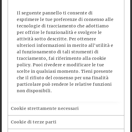
protezione dei dati personali (cfr. Prov. Gen.
Il seguente pannello ti consente di
“Individuazione delle modalità semplificate
esprimere le tue preferenze di consenso alle
per l’informativa e l’acquisizione del
tecnologie di tracciamento che adottiamo
consenso per l’uso dei cookie – 8 maggio
per offrire le funzionalità e svolgere le
2014 ) ricomprende anche:
attività sotto descritte. Per ottenere
ulteriori informazioni in merito all'utilità e
i “cookie analytics” laddove utilizzati
al funzionamento di tali strumenti di
direttamente dal gestore del sito per
tracciamento, fai riferimento alla
cookie
raccogliere informazioni, in forma
policy
. Puoi rivedere e modificare le tue
aggregata, sul numero degli utenti e su come
scelte in qualsiasi momento. Tieni presente
che il rifiuto del consenso per una finalità
questi visitano il sito stesso,
particolare può rendere le relative funzioni
i cookie di navigazione o di sessione (per
non disponibili.
autenticarsi, per realizzare un acquisto,
ecc.),
Cookie strettamente necessari
i cookie di funzionalità, che permettono
all’utente la navigazione in funzione di una
Cookie di terze parti
serie di criteri selezionati (ad esempio, la