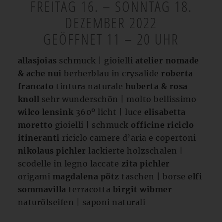
FREITAG 16. – SONNTAG 18.
DEZEMBER 2022
GEÖFFNET 11 – 20 UHR
allasjoias
schmuck | gioielli
atelier nomade
& ache nui
berberblau in crysalide
roberta
francato
tintura naturale
huberta & rosa
knoll
sehr wunderschön | molto bellissimo
wilco lensink
360º licht | luce
elisabetta
moretto
gioielli | schmuck
officine riciclo
itineranti
riciclo camere d’aria e copertoni
nikolaus pichler
lackierte holzschalen |
scodelle in legno laccate
zita pichler
origami
magdalena pötz
taschen | borse
elfi
sommavilla
terracotta
birgit wibmer
naturölseifen | saponi naturali