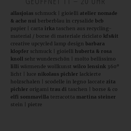
GEÖFFNET 11 – 20 UHR
allasjoias
schmuck | gioielli
atelier nomade
& ache nui
berberblau in crysalide
bcb
papier | carta
irka
taschen aus recycling-
material / borse di materiale riciclato
kfs&it
creative upcycled lamp design
barbara
klopfer
schmuck | gioielli
huberta & rosa
knoll
sehr wunderschön | molto bellissimo
lilli
wärmende wollkunst
wilco lensink
360º
licht | luce
nikolaus pichler
lackierte
holzschalen | scodelle in legno laccate
zita
pichler
origami
trau di
taschen | borse & co
elfi sommavilla
terracotta
martina steiner
stein | pietre