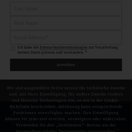
Ich habe die
Datenschutzbestimmungen
zur Verarbeitung
meiner Daten gelesen und verstanden.
*
Wir und ausgewählte Dritte setzen für technische Zwecke
und, mit Ihrer Einwilligung, für andere Zwecke Cookies
und ähnliche Technologien ein, so wie in der
Cookie-
Richtlinie
beschrieben. Ablehnung kann entsprechende
2026 © KUNSTVEREIN KALLMÜNZ / MwSt.-
Funktionen unverfügbar machen. Ihre Einwilligung
Nr.: 02558970212 / Impressum
/
können Sie jederzeit erteilen, verweigern oder widerrufen.
TRANSPARENZ
/
DATENSCHUTZ
Verwenden Sie den „Zustimmen“-Button um der
Verwendung solcher Technologien zuzustimmen.