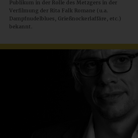
Publikum in der Rolle des Metzgers in der
Verfilmung der Rita Falk Romane (u.a.
Dampfnudelblues, Grießnockerlaffäre, etc.)
bekannt.