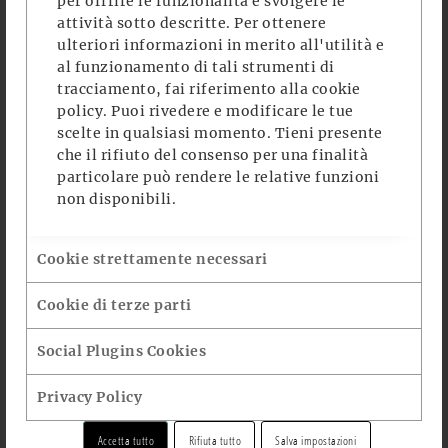
per offrire le funzionalità e svolgere le
doppelten Poetry-Slam-
attività sotto descritte. Per ottenere
ulteriori informazioni in merito all'utilità e
Schweizer-Meisters aus dem
al funzionamento di tali strumenti di
Emmental zwei Stunden lang
tracciamento, fai riferimento alla
cookie
aus und merkt nicht, wie die Zeit
policy
. Puoi rivedere e modificare le tue
scelte in qualsiasi momento. Tieni presente
vergeht.“
(Schweizer)
che il rifiuto del consenso per una finalità
SonntagsZeitung
particolare può rendere le relative funzioni
non disponibili.
Cookie strettamente necessari
Cookie di terze parti
Social Plugins Cookies
Privacy Policy
Accetta tutto
Rifiuta tutto
Salva impostazioni