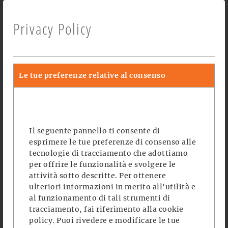
Privacy Policy
VENERDÌ, 8 – DOMENICA, 10
DICEMBRE 2023
Le tue preferenze relative al consenso
APERTO DALLE ORE 11 – 20
allasjoias
gioielli | schmuck
bcb
papier |
DEUTSCH
ITALIANO
carta
kfs&it
creative upcycled lamp design
Il seguente pannello ti consente di
huberta & rosa knoll
sehr wunderschön |
esprimere le tue preferenze di consenso alle
molto bellissimo
elisabetta moretto
gioielli
tecnologie di tracciamento che adottiamo
| schmuck
benjamin pfitscher
holz | legno
per offrire le funzionalità e svolgere le
nikolaus pichler
meraner igele
zita pichler
attività sotto descritte. Per ottenere
origami
renarro
recycling
schutzhütte b1
ulteriori informazioni in merito all'utilità e
al funzionamento di tali strumenti di
rifugio
piccole cose fatto all’uncinetto |
tracciamento, fai riferimento alla
cookie
gehäkeltes
trau di
taschen | borse & co
policy
. Puoi rivedere e modificare le tue