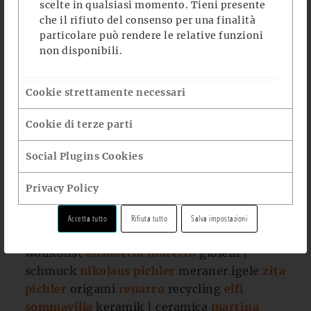
scelte in qualsiasi momento. Tieni presente
che il rifiuto del consenso per una finalità
particolare può rendere le relative funzioni
VENERDÌ, 15 – DOMENICA, 17
non disponibili.
DICEMBRE 2023
APERTO DALLE ORE 11 – 20
Cookie strettamente necessari
Cookie di terze parti
allasjoias
schmuck | gioielli
irka
borsette |
täschchen für allerlei
huberta & rosa knoll
Social Plugins Cookies
sehr wunderschön | molto bellissimo
barbara klopfer + igor strozzega zannin
Privacy Policy
schmuck | gioielli + aquarelle
laboratorio
genitori waldorf elternwerkstatt
kreatives
Accetta tutto
Rifiuta tutto
Salva impostazioni
allerlei | mix creativo
lilli
wärmende
wollkunst
elisabetta moretto
gioielli |
schmuck
nikolaus pichler
meraner igele
zita
pichler
origami
renarro
recycling
elfi
sommavilla
keramik | ceramica
martina